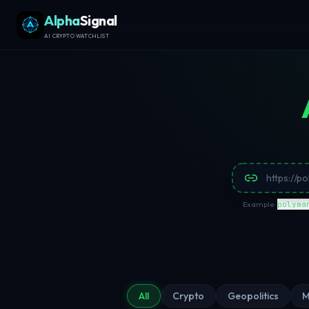
Alpha
Signal
AI CRYPTO WATCHLIST
Example
:
polyma
All
Crypto
Geopolitics
M