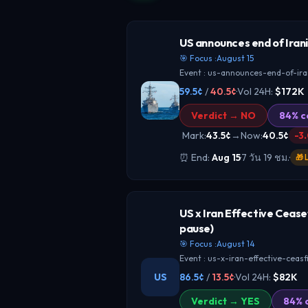
US announces end of Irani
🎯 Focus :
August 15
Event :
us-announces-end-of-iranian-bloc
59.5
¢
/
40.5
¢
·
Vol 24H:
$172K
Verdict →
NO
84
% c
Mark:
43.5
¢
→
Now
:
40.5
¢
-3
⏰ End:
Aug 15
·
7 วัน 19 ชม.
·
🎁
WHY IT MATTERS
US x Iran Effective Ceasef
ถ้า NO ชนะ แปลว่าตลาดกำลังให
pause)
ปิดล้อมยัง “ไม่ถูกยุติใหม่” ภาย
🎯 Focus :
August 14
Event :
us-x-iran-effective-ceasfire-byptpt
ต่อเนื่องก็ตาม[3][13] เหตุการณ์นี
US
86.5
¢
/
13.5
¢
·
Vol 24H:
$82K
BTC, ETH และ SOL ผ่านช่องทาง 
ผันผวนของพลังงาน/ขนส่งในตะว
Verdict →
YES
84
% 