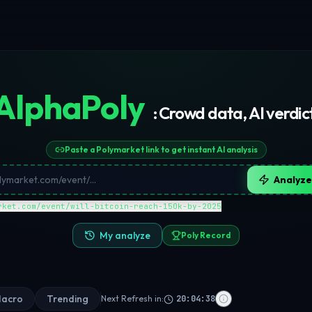
AlphaPoly
: Crowd data, AI verdic
Paste a Polymarket link to get instant AI analysis
Analyze
rket.com/event/will-bitcoin-reach-150k-by-2025
My analyze
Poly Record
acro
Trending
Next Refresh in:
20:04:38