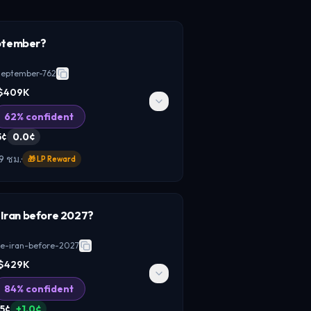
eptember?
-september-762
$409K
62
% confident
5
¢
0.0¢
19 ชม.
·
🎁
LP Reward
e Iran before 2027?
ตัวแปรหลักของสภาพคล่องดอลลาร์
ย์เสี่ยง ถ้าเฟดไม่เปลี่ยนดอกเบี้ย
de-iran-before-2027
เงินเฟ้อ/การเติบโตเริ่มผ่อน
$429K
ะกลุ่ม beta สูงอย่าง SOL แต่ถ้า
84
% confident
ญญาณ hawkish ที่กด risk appetite
5
¢
+
1.0
¢