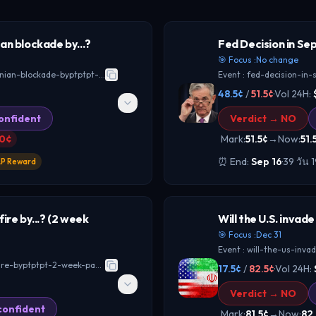
an blockade by...?
Fed Decision in S
🎯 Focus :
No change
kade-byptptpt-20260713152715080
Event :
fed-decision-in
48.5
¢
/
51.5
¢
·
Vol 24H:
onfident
Verdict →
NO
.0
¢
Mark:
51.5
¢
→
Now
:
51.
⏰ End:
Sep 16
·
39 วัน 
LP Reward
WHY IT MATTERS
ire by...? (2 week
Will the U.S. invad
้ราคากับสถานการณ์ที่การ
การตัดสินใจครั้งนี้เป็น
🎯 Focus :
Dec 31
ในเดดไลน์ แม้จะมีการเจรจา
และส่วนลดมูลค่าของสินทรัพ
Event :
will-the-us-inva
pt-2-week-pause-20260715194822042
้มีนัยต่อ sentiment ของ
ตลาดจะตีความว่าแรงกดดัน
17.5
¢
/
82.5
¢
·
Vol 24H:
risk-on/risk-off และความ
คลาย ซึ่งหนุน BTC, ETH แล
Verdict →
NO
ันออกกลาง[4][7]
เฟดขึ้นดอกเบี้ย จะเป็นสั
confident
Mark:
81.5
¢
→
Now
:
82.