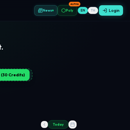
ALPHA
Login
News
Poly
EN
TH
t.
 (30 Credits)
Today