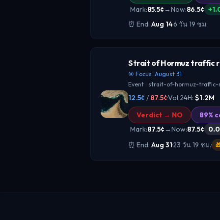
Mark:
85.5
¢
→
Now
:
86.5
¢
+
1.
PRICE ACTION
⏰ End:
Aug 14
·
6 วัน 19 ชม.
ตอนนี้ตลาดย่อยนี้ให้ YES 56¢ แ
ยังนำเล็กน้อย แต่ไม่ได้เป็น cons
เทรด 24H ที่ $172,045 บอกว่ามีก
WHY IT MATTERS
Strait of Hormuz traffic r
แต่ยังไม่เห็นสัญญาณ breakout ฝ
เหตุการณ์นี้เป็นตัวชี้วัดความเสี่
🎯 Focus :
August 31
ตะวันออกกลางโดยตรง เพราะถ้า ce
Event :
strait-of-hormuz-traffic-returns-to-n
WHALE & FLOW DATA
ความกังวลเรื่องการปะทุรอบใหม่
12.5
¢
/
87.5
¢
·
Vol 24H:
$1.2M
จากโครงสร้างราคา ฝั่งใหญ่ยังไม
ริปโต การลดโอกาส escalation ม
Verdict →
NO
89
% c
โต่ง เพราะ YES ยังยืน 56¢[3] แต่เ
ของ BTC, ETH และ SOL ผ่าน sen
Mark:
87.5
¢
→
Now
:
87.5
¢
0.0
ลงทุนรายใหญ่ที่เน้นความน่าจะ
สินทรัพย์เสี่ยง[1][5]
น่าจะเริ่มเอนฝั่ง NO มากขึ้น[1][8
⏰ End:
Aug 31
·
23 วัน 19 ชม.
·

PRICE ACTION
Pro member
odds ฝั่ง YES ใน sub-market นี้อยู
WHY IT MATTERS
แสดงว่าตลาดกำลัง price-in โอก
Upgrade 
ฮอร์มุซคือคอขวดพลังงานโลก ถ้าก
สูงมาก[9] ปริมาณ 24H ที่ $81.
ความเสี่ยงด้านน้ำมันและค่าระวาง
ต่อเนื่อง แต่ยังไม่เห็น panic move
ริปโต ความตึงเครียดด้านพลังงาน