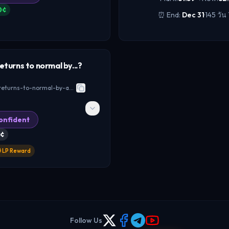
และทำให้คริปโตผันผวนแรงข
0
¢
⏰ End:
Dec 31
·
145 วัน
PRICE ACTION
ละ NO 44¢ แปลว่าฝั่ง YES
ensus ที่แน่น[3] ปริมาณ
odds ล่าสุดของสับมาร์เก็
WHY IT MATTERS
ารเก็งข่าวค่อนข้าง aktif
และ No 52¢ ทำให้ฝั่ง No
ถ้า YES เกิดจริง จะเป็นกา
eturns to normal by...?
ั่งเดียวแบบชัดเจน[3]
ตลาดอ้างอิงภายนอกเอนจา
ยงภูมิรัฐศาสตร์ใน
แบบรุนแรงและกระทบ risk 
ช่วงหลัง ซึ่งกดความเชื่อมั่
asefire อยู่รอด 14 วัน
ormal-by-august-31-20260702154212320
ตลาดจะคลาย premium ควา
เด่นชัด[1][12]
จะลดลงทันที[1][8] สำหรับค
sentiment ของ BTC, ETH
่ได้ยก NO ขึ้นนำแบบสุด
ักช่วยลด risk premium
คล่องแทนข่าวสงคราม
onfident
WHALE & FLOW DATA
มื่อเทียบกับข่าวพื้นฐาน นัก
timent และการไหลกลับสู่
¢
เป็นเชิงกฎหมาย/ถ้อยแถลง
ฝั่ง big money ยังไม่ได้
PRICE ACTION
]
ใกล้ 50/50 และ volume 2

LP Reward
ราคาล่าสุดยังอยู่ในโซน NO
พอร์ตตามข่าวมากกว่ากา
ตลาดเอนฝั่ง NO ต่อเนื่อง 
s only
ตลาดอ้างอิงภายนอกยังบอกว
่ที่ 86¢ ขณะที่ NO อยู่ 14¢
โซน 23.5%-27% ตอนนี้แรง
hedge ระหว่าง hold กับ hi
าส ceasefire ผ่านเส้นตาย
to Pro
เป็นโครงสร้างที่ NO นำชัด
ารขนส่งไม่กลับสู่ปกติ
[3]
8K บอกว่ามีการหมุนสถานะ
จะยังสูงต่อเนื่อง สำหรับค
WHALE & FLOW DATA
 ที่ทำให้ฝั่ง YES หลุด
Follow Us
และ risk-off มักกดดัน
Pro